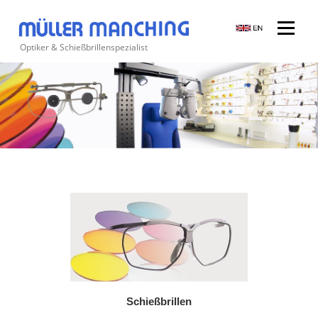
Zum
Inhalt
Menü
springen
Optiker & Schießbrillenspezialist
Suchen
nach:
Schießbrillen