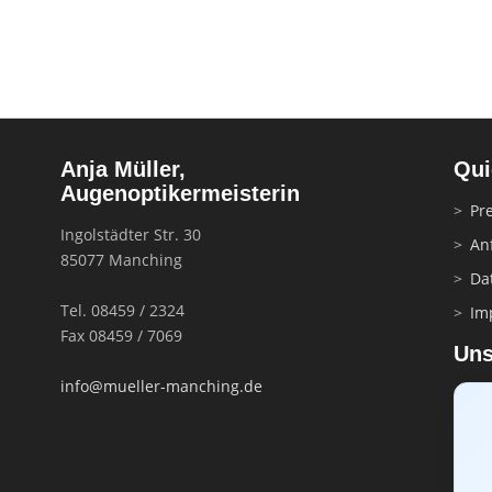
Anja Müller,
Qui
Augenoptikermeisterin
Pre
Ingolstädter Str. 30
An
85077 Manching
Da
Tel. 08459 / 2324
Im
Fax 08459 / 7069
Uns
info@mueller-manching.de