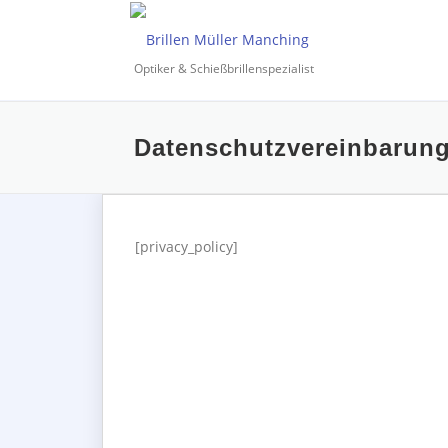
Zum
Inhalt
springen
Optiker & Schießbrillenspezialist
Datenschutzvereinbarun
[privacy_policy]