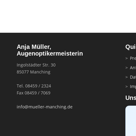
Anja Müller,
Qui
Augenoptikermeisterin
Pre
Ingolstädter Str. 30
An
85077 Manching
Da
Tel. 08459 / 2324
Im
Fax 08459 / 7069
Uns
info@mueller-manching.de