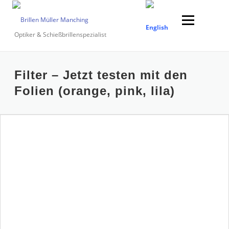
Zum
Inhalt
Menü
springen
Optiker & Schießbrillenspezialist
Suchen
Filter – Jetzt testen mit den
nach:
Folien (orange, pink, lila)