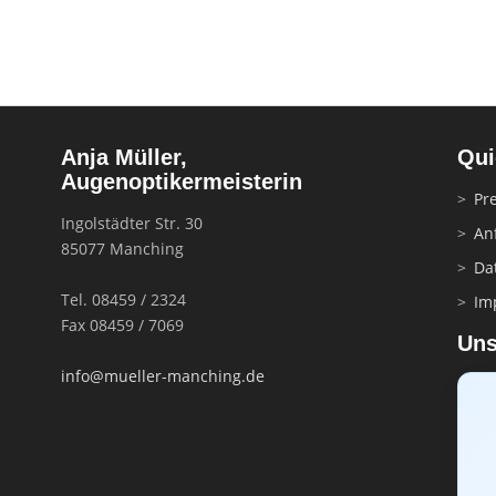
Anja Müller,
Qui
Augenoptikermeisterin
Pre
Ingolstädter Str. 30
An
85077 Manching
Da
Tel. 08459 / 2324
Im
Fax 08459 / 7069
Uns
info@mueller-manching.de