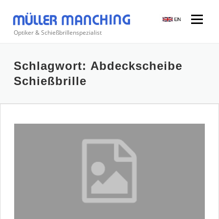
Zum
Inhalt
Menü
springen
Optiker & Schießbrillenspezialist
Suchen
Schlagwort:
Abdeckscheibe
nach:
Schießbrille