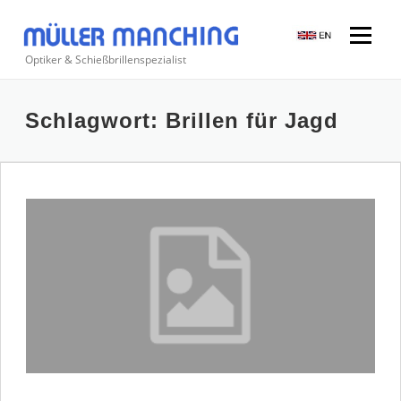
Zum
Inhalt
Menü
springen
Optiker & Schießbrillenspezialist
Suchen
Schlagwort:
Brillen für Jagd
nach: