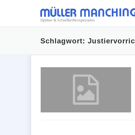
Zum
Inhalt
springen
Optiker & Schießbrillenspezialist
Schlagwort:
Justiervorri