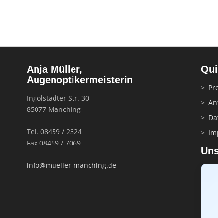
Anja Müller,
Qui
Augenoptikermeisterin
Pre
Ingolstädter Str. 30
An
85077 Manching
Da
Tel. 08459 / 2324
Im
Fax 08459 / 7069
Uns
info@mueller-manching.de