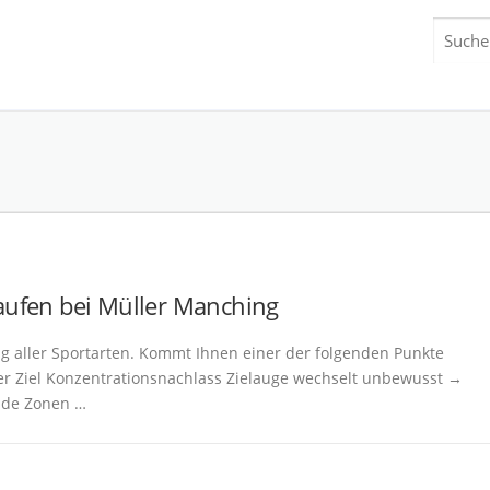
Suchen
nach:
aufen bei Müller Manching
ng aller Sportarten. Kommt Ihnen einer der folgenden Punkte
er Ziel Konzentrationsnachlass Zielauge wechselt unbewusst →
ende Zonen …