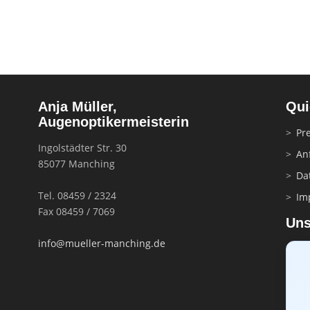
Anja Müller,
Qui
Augenoptikermeisterin
Pre
Ingolstädter Str. 30
An
85077 Manching
Da
Tel. 08459 / 2324
Im
Fax 08459 / 7069
Uns
info@mueller-manching.de