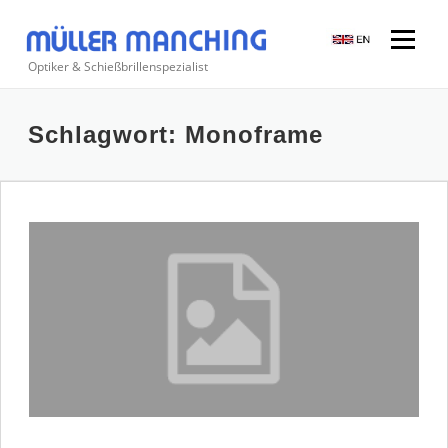
Zum
Inhalt
Menü
springen
Optiker & Schießbrillenspezialist
Suchen
Schlagwort:
Monoframe
nach: