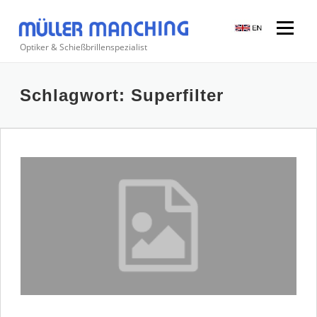
Zum
Inhalt
Menü
springen
Optiker & Schießbrillenspezialist
Suchen
Schlagwort:
Superfilter
nach: