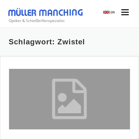
Zum
Inhalt
Menü
springen
Optiker & Schießbrillenspezialist
Suchen
Schlagwort:
Zwistel
nach: